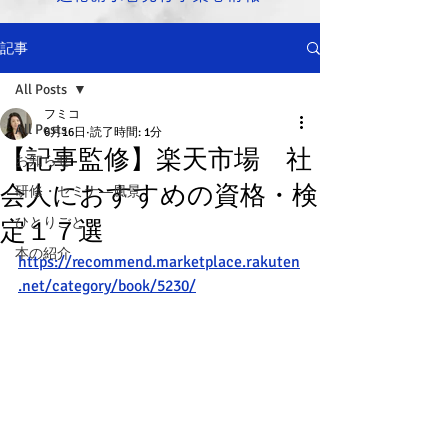
記事
All Posts
フミコ
All Posts
6月16日
読了時間: 1分
【記事監修】楽天市場 社
お知らせ
会人におすすめの資格・検
研修・セミナ―風景
ひとりごと
定１７選
本の紹介
https://recommend.marketplace.rakuten
.net/category/book/5230/