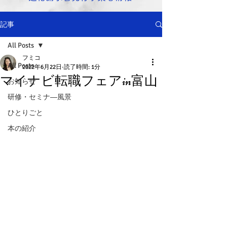
記事
All Posts
フミコ
All Posts
2022年6月22日
読了時間: 1分
マイナビ転職フェアin富山
お知らせ
研修・セミナ―風景
ひとりごと
本の紹介