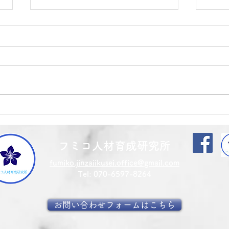
株式会社ビズヒッツさんの記
事を監修しました！
ドライバー向けおすすめ転職エー
ジェント・サイト12社を厳選紹
介！ 上手な探し方と利用手順も
解説 ➡️ https://bizhits-saiyo-
site.com/944 株式会社ビズヒッ
あけ
ツ https://bizhits.co.jp/ の記
ます
事を監修しましたので、こちらで
フミコ人材育成研究所
もご紹介！ 「ドライバー」と一
口に言っても、その種類は多岐に
fumiko.jinzaiikusei.office@gmail.com
わたります。運転技術だけではな
​​Tel: 070-6597-8264
く、選ぶ仕事によっては様々なス
お問い合わせフォームはこちら