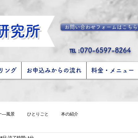
研究所
お問い合わせフォームはこちら
℡ :070-6597-8264
リング
お申込みからの流れ
料金・メニュー
ナ―風景
ひとりごと
本の紹介
28日
読了時間: 1分