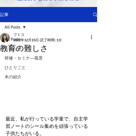
記事
All Posts
フミコ
All Posts
2022年12月15日
読了時間: 1分
教育の難しさ
お知らせ
研修・セミナ―風景
ひとりごと
本の紹介
最近、私が行っている学童で、自主学
習ノートのシール集めを頑張っている
子供たちがいる。