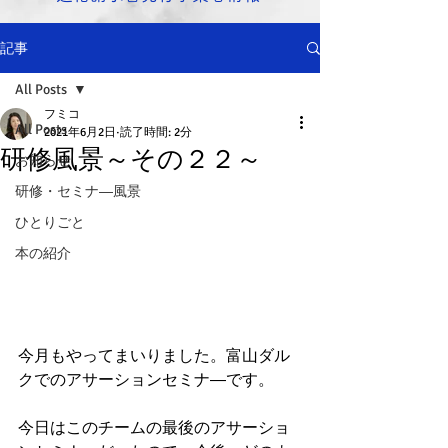
記事
All Posts
フミコ
All Posts
2021年6月2日
読了時間: 2分
研修風景～その２２～
お知らせ
研修・セミナ―風景
ひとりごと
本の紹介
今月もやってまいりました。富山ダル
クでのアサーションセミナ―です。
今日はこのチームの最後のアサーショ