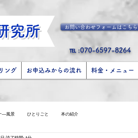
研究所
お問い合わせフォームはこちら
℡ :070-6597-8264
リング
お申込みからの流れ
料金・メニュー
ナ―風景
ひとりごと
本の紹介
4日
読了時間: 1分