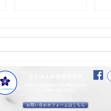
研修
マイナビ転職フェアin高岡～
高岡テクノドーム～
フミコ人材育成研究所
fumiko.jinzaiikusei.office@gmail.com
​​Tel: 070-6597-8264
お問い合わせフォームはこちら