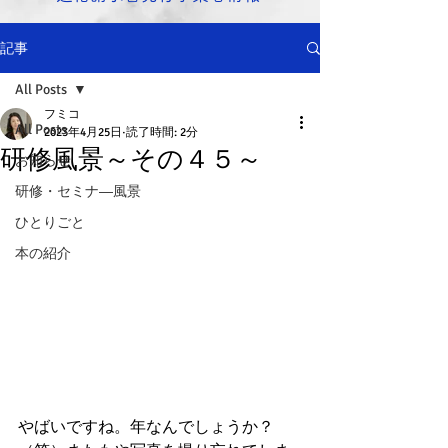
記事
All Posts
フミコ
All Posts
2023年4月25日
読了時間: 2分
研修風景～その４５～
お知らせ
研修・セミナ―風景
ひとりごと
本の紹介
やばいですね。年なんでしょうか？