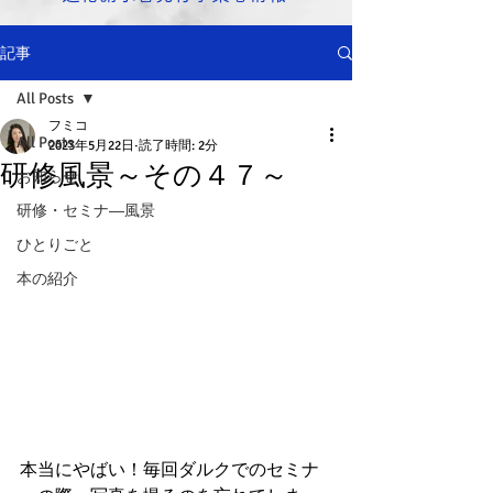
記事
All Posts
フミコ
All Posts
2023年5月22日
読了時間: 2分
研修風景～その４７～
お知らせ
研修・セミナ―風景
ひとりごと
本の紹介
本当にやばい！毎回ダルクでのセミナ