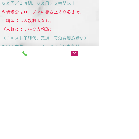
６万円／３時間、８万円／５時間以上
※研修会はロープレの都合上３０名まで。
講習会は人数制限なし。
（人数により料金応相談）
（テキスト印刷代、交通・宿泊費別途請求）
※富山市内・オンライン時／交通費無料
カウン
セリング（１on１）
８千円／１時間
（打合せ、お見積りは無料）
メール相談
３万円／１週間（送信数制限なし）
※富山市内・オンライン時／交通費無料