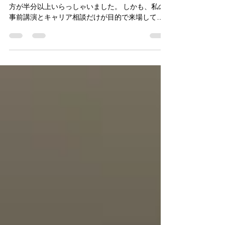
山県民会館～
今回も、私のところに来た相談者は私より年上の
方が半分以上いらっしゃいました。 しかも、私の
事前講演とキャリア相談だけが目的で来場してく
ださった方もおり、嬉しい限りです。人生１００
年時代。５０代になっても転職や就職を考えてい
るのですね。...