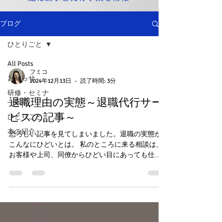
ブログ
ひとりごと
All Posts
フミコ
お知らせ
2024年12月13日
読了時間: 3分
研修・セミナ
退職理由の実態～退職代行サー
―風景
ビスの記事～
ひとりごと
本の紹介
恐ろしい記事を見てしまいました。退職の実態が
こんなにひどいとは。 私のところに来る相談は、
お客様や上司、同僚からひどい目にあっても仕事
を続けるにはその出来事をどう受け止めればよい
かといった前向きなものもあるのですが、こんな
にひどいなら即「労基に相談に行きましょう」
「転職しま...