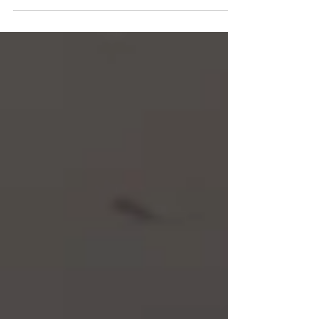
ら退職＆転職を考えている人が情報収集に来場し
ているのでしょうか？タイミング的にそうなのか
しら？と思うほど、来場者はそこそこ多くいまし
た。...