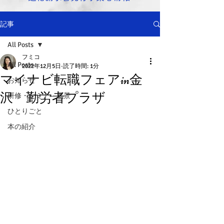
記事
All Posts
フミコ
All Posts
2022年12月5日
読了時間: 1分
マイナビ転職フェアin金
お知らせ
沢 勤労者プラザ
研修・セミナ―風景
ひとりごと
本の紹介